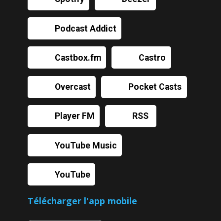
Podcast Addict
Castbox.fm
Castro
Overcast
Pocket Casts
Player FM
RSS
YouTube Music
YouTube
Télécharger l'app mobile