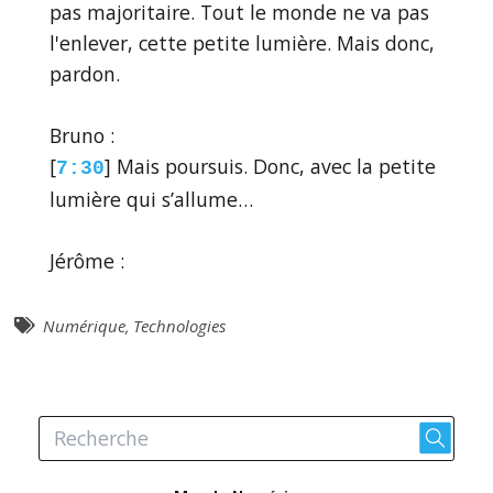
pas majoritaire. Tout le monde ne va pas
l'enlever, cette petite lumière. Mais donc,
pardon.
Bruno :
[
] Mais poursuis. Donc, avec la petite
7:30
lumière qui s’allume…
Jérôme :
[
] Mais voilà, je pense qu'il y a une
7:32
suspicion à l'égard des gens qui ont des
Numérique
,
Technologies
lunettes avec un objectif. Et parce que ça
se voit, et surtout quand on connaît un
peu le concept, ça se voit. Donc, il y a une
méfiance. Et ça, c'est dommage. Parce que
là, du coup, il va falloir quand même