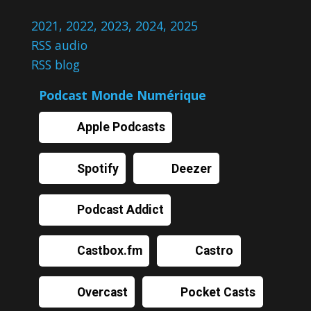
2021
,
2022
,
2023
,
2024
,
2025
RSS audio
RSS blog
Podcast Monde Numérique
Apple Podcasts
Spotify
Deezer
Podcast Addict
Castbox.fm
Castro
Overcast
Pocket Casts