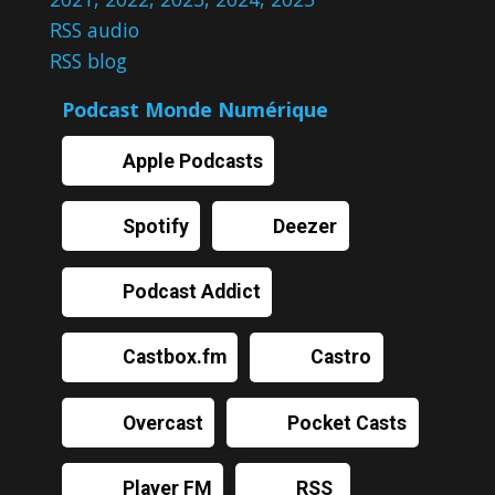
RSS audio
RSS blog
Podcast Monde Numérique
Apple Podcasts
Spotify
Deezer
Podcast Addict
Castbox.fm
Castro
Overcast
Pocket Casts
Player FM
RSS