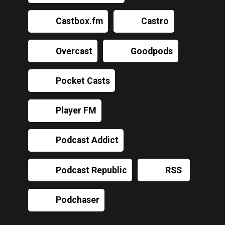
Castbox.fm
Castro
Overcast
Goodpods
Pocket Casts
Player FM
Podcast Addict
Podcast Republic
RSS
Podchaser