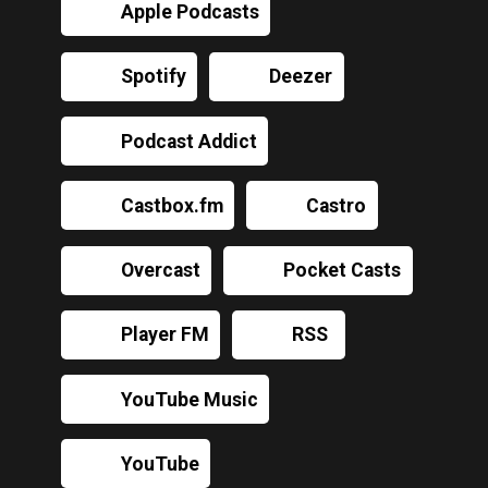
Apple Podcasts
Spotify
Deezer
Podcast Addict
Castbox.fm
Castro
Overcast
Pocket Casts
Player FM
RSS
YouTube Music
YouTube