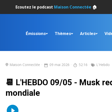
Ecoutez le podcast
Maison Connectée
🏠
Émissions
Thèmes
Articles
Vid
Maison Connectée
09 mai 2026
52:16
L'Hebdo
📆 L'HEBDO 09/05 - Musk redi
mondiale