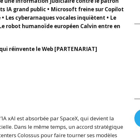
re une information judiciaire contre le patron
s IA grand public • Microsoft freine sur Copilot
 • Les cyberarnaques vocales inquiètent • Le
• Le robot humanoïde européen Calvin entre en
e qui réinvente le Web [PARTENARIAT]
’IA xAI est absorbée par SpaceX, qui devient la
ficielle. Dans le même temps, un accord stratégique
a centers Colossus pour faire tourner ses modèles