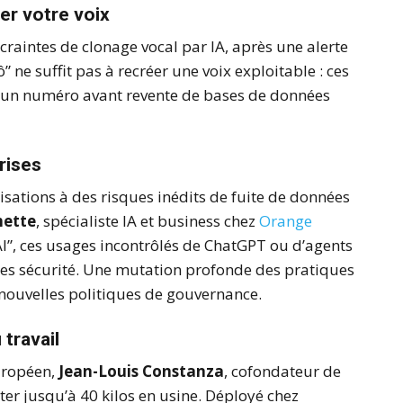
ner votre voix
raintes de clonage vocal par IA, après une alerte
ô” ne suffit pas à recréer une voix exploitable : ces
e d’un numéro avant revente de bases de données
rises
sations à des risques inédits de fuite de données
hette
, spécialiste IA et business chez
Orange
AI”, ces usages incontrôlés de ChatGPT ou d’agents
pes sécurité. Une mutation profonde des pratiques
t nouvelles politiques de gouvernance.
travail
uropéen,
Jean-Louis Constanza
, cofondateur de
ter jusqu’à 40 kilos en usine. Déployé chez