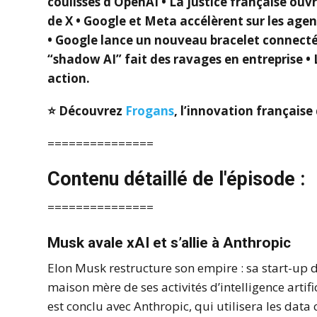
coulisses d’OpenAI • La justice française ouv
de X • Google et Meta accélèrent sur les agent
• Google lance un nouveau bracelet connecté
“shadow AI” fait des ravages en entreprise 
action.
⭐️ Découvrez
Frogans
, l’innovation français
===============
Contenu détaillé de l'épisode :
===============
Musk avale xAI et s’allie à Anthropic
Elon Musk restructure son empire : sa start-up d
maison mère de ses activités d’intelligence arti
est conclu avec Anthropic, qui utilisera les dat