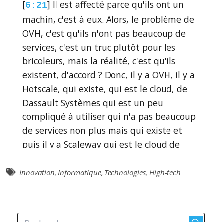
[
] Il est affecté parce qu'ils ont un
6:21
machin, c'est à eux. Alors, le problème de
OVH, c'est qu'ils n'ont pas beaucoup de
services, c'est un truc plutôt pour les
bricoleurs, mais la réalité, c'est qu'ils
existent, d'accord ? Donc, il y a OVH, il y a
Hotscale, qui existe, qui est le cloud, de
Dassault Systèmes qui est un peu
compliqué à utiliser qui n'a pas beaucoup
de services non plus mais qui existe et
puis il y a Scaleway qui est le cloud de
Free de Free, de Iliad je ne sais pas
pourquoi je n'utilise pas d'ailleurs
Innovation
,
Informatique
,
Technologies
,
High-tech
Scaleway et que j'utilise AWS mais bon ça
c'était une surprise quand j'entendais ça
hier.