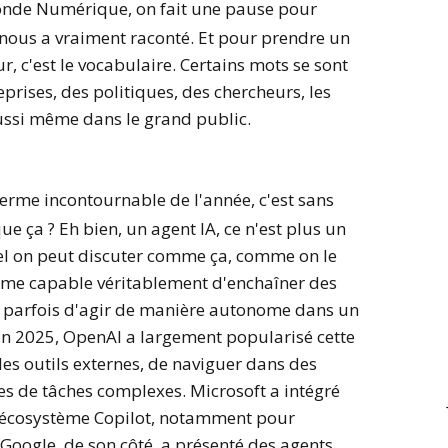
nde Numérique, on fait une pause pour
nous a vraiment raconté. Et pour prendre un
ur, c'est le vocabulaire. Certains mots se sont
prises, des politiques, des chercheurs, les
ussi même dans le grand public.
erme incontournable de l'année, c'est sans
ue ça ? Eh bien, un agent IA, ce n'est plus un
uel on peut discuter comme ça, comme on le
tème capable véritablement d'enchaîner des
s et parfois d'agir de manière autonome dans un
n 2025, OpenAI a largement popularisé cette
des outils externes, de naviguer dans des
tes de tâches complexes. Microsoft a intégré
 écosystème Copilot, notamment pour
Google, de son côté, a présenté des agents