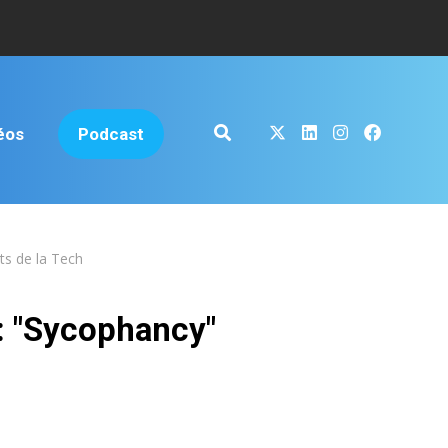
éos
Podcast
s de la Tech
 : "Sycophancy"