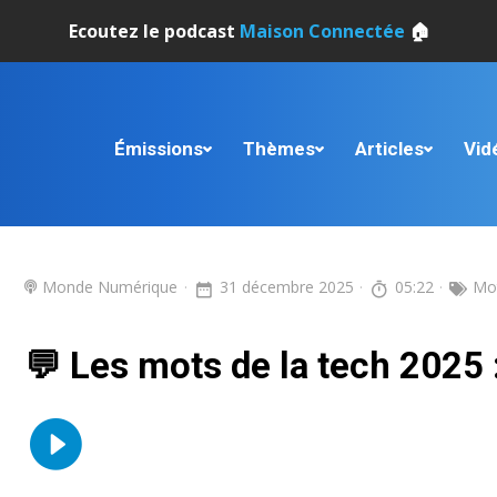
Ecoutez le podcast
Maison Connectée
🏠
Émissions
Thèmes
Articles
Vid
Monde Numérique
31 décembre 2025
05:22
Mot
💬 Les mots de la tech 2025