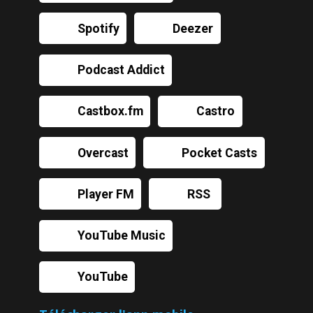
Spotify
Deezer
Podcast Addict
Castbox.fm
Castro
Overcast
Pocket Casts
Player FM
RSS
YouTube Music
YouTube