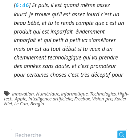
[
] Et puis, il est quand même assez
6:46
lourd. je trouve qu'il est assez lourd c'est un
beau bébé, et tu te rends compte que c'est un
produit qui est imparfait, évidemment
imparfait et qui petit à petit va s'améliorer
mais on est au tout début si tu veux d'un
cheminement technologique qui va prendre
des années sans doute, et c'est promoteur
pour certaines choses c'est très déceptif pour
d'autres 3500 dollars c'est complètement
éliminatoire, franchement moi il sort en
Innovation
,
Numérique
,
Informatique
,
Technologies
,
High-
tech
,
Apple
,
Intelligence artificielle
,
Freebox
,
Vision pro
,
Xavier
France s'il sort en France je ne me
Niel
,
Le Cun
,
Bengio
précipiterais pas pour l'acheter parce que
franchement, ça serait vraiment à mon sens
jeter de l'argent par les fenêtres mais je
remets une pièce dans le jukebox et je dis ok