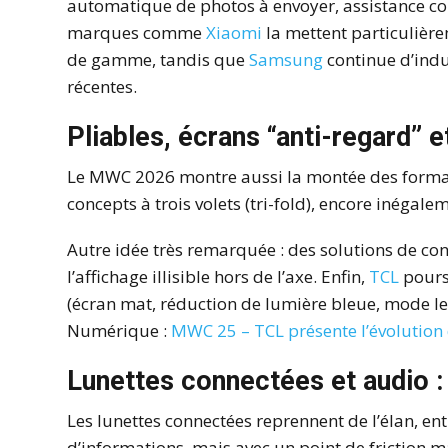
automatique de photos à envoyer, assistance co
marques comme
Xiaomi
la mettent particulièr
de gamme, tandis que
Samsung
continue d’indu
récentes.
Pliables, écrans “anti-regard” e
Le MWC 2026 montre aussi la montée des format
concepts à trois volets (tri-fold), encore inégal
Autre idée très remarquée : des solutions de conf
l’affichage illisible hors de l’axe. Enfin,
TCL
poursu
(écran mat, réduction de lumière bleue, mode lec
Numérique :
MWC 25 – TCL présente l’évolution
Lunettes connectées et audio :
Les lunettes connectées reprennent de l’élan, ent
d’informations, mais avec un point de friction ma