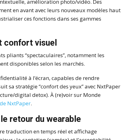
ntextuelle, amélioration photo/vidéo. Des
ement en avant avec leurs nouveaux modèles haut
strialiser ces fonctions dans ses gammes
t confort visuel
s pliants “spectaculaires”, notamment les
ement disponibles selon les marchés.
identialité à l’écran, capables de rendre
it sa stratégie “confort des yeux” avec NxtPaper
ture/digital detox). À (re)voir sur Monde
 de NxtPaper
.
 le retour du wearable
re traduction en temps réel et affichage
jeur : la captation (caméra) et l’acceptabilité