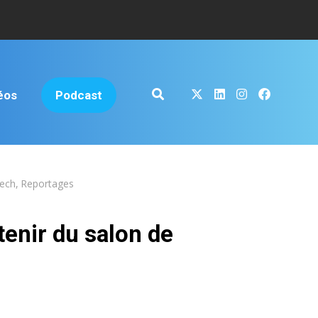
éos
Podcast
ech
,
Reportages
tenir du salon de