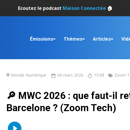
Ecoutez le podcast
Maison Connectée
🏠
Émissions
Thèmes
Articles
Vid
Monde Numérique
06 mars 2026
15:08
Zoom T
🔎 MWC 2026 : que faut-il re
Barcelone ? (Zoom Tech)