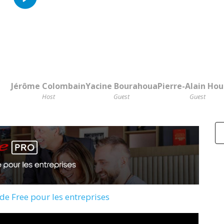
Jérôme Colombain
Yacine Bourahoua
Pierre-Alain Ho
Host
Guest
Guest
 de Free pour les entreprises