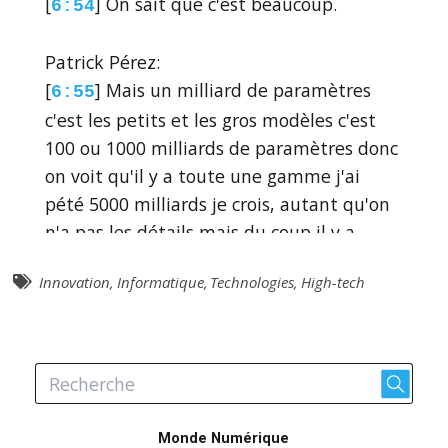
[
] On sait que c'est beaucoup.
6:54
Patrick Pérez:
[
] Mais un milliard de paramètres
6:55
c'est les petits et les gros modèles c'est
100 ou 1000 milliards de paramètres donc
on voit qu'il y a toute une gamme j'ai
pété 5000 milliards je crois, autant qu'on
n'a pas les détails mais du coup il y a
toute une gamme de modèles rien que
Innovation
,
Informatique
,
Technologies
,
High-tech
pour parler des grands modèles de
langage les LLM que vous évoquiez mais
c'est vrai aussi pour les autres modalités
toute une gamme de modèles qui sont
intéressantes, donc il y a des progrès qui
se font sur les petits modèles et c'est très
Monde Numérique