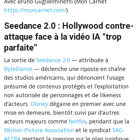
Avec Bruno Guglielminetti (Mon Carnet
https://moncarnet.com/
)
Seedance 2.0 : Hollywood contre-
attaque face à la vidéo IA “trop
parfaite”
La sortie de
Seedance 2.0
— attribuée à
ByteDance
— déclenche une riposte en chaîne
des studios américains, qui dénoncent l’usage
présumé de contenus protégés et l’exploitation
non autorisée de personnages et de likeness
d’acteurs.
Disney
dégaine en premier avec une
mise en demeure, bientôt suivi par d’autres
acteurs majeurs comme
Netflix
, pendant que la
Motion Picture Association
et le syndicat
SAG-
AFTRA
mettent la pression sur le plan juridique