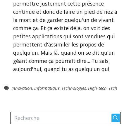
permettre justement cette présence
continue et donc de faire un pied de nez à
la mort et de garder quelqu'un de vivant
comme ça. Et ça existe déjà. on voit des
petites applications qui sont vendues qui
permettent d'assimiler les propos de
quelqu'un. Mais là, quand on se dit qu'un
géant comme ça pourrait dire... Tu sais,
aujourd'hui, quand tu as quelqu'un qui
décède, si je te parle, j'ai passé il y a deux
ans, bientôt trois ans, je suis passé à
Innovation
,
Informatique
,
Technologies
,
High-tech
,
Tech
travers ça. Quand ma mère est décédée,
j'ai eu à choisir. Est-ce que je détruis son
compte ou est-ce que je le laisse là à titre
posthume? Est-ce que dans quelques
années, on aura un troisième choix? C'est-