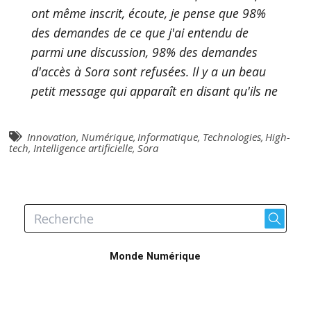
ont même inscrit, écoute, je pense que 98%
des demandes de ce que j'ai entendu de
parmi une discussion, 98% des demandes
d'accès à Sora sont refusées. Il y a un beau
petit message qui apparaît en disant qu'ils ne
prennent plus de nouveaux participants.
Alors c'est la bande de, ils sont peut-être mille
Innovation
,
Numérique
,
Informatique
,
Technologies
,
High-
à l'utiliser présentement. Et ce que ça génère
tech
,
Intelligence artificielle
,
Sora
pour les gens qui ont tenté de l'utiliser, c'est
tellement coincé puis la machine est tellement
prise que il y a de la difficulté à la
compréhension des requêtes. Le rendu vidéo
est parsemé d'erreurs qui n'ont rien à voir
Monde Numérique
avec les requêtes. Donc, à quelque part, tant
mieux. Les gens auront du temps encore pour
s'entraîner. Mais je trouve ça dommage pour