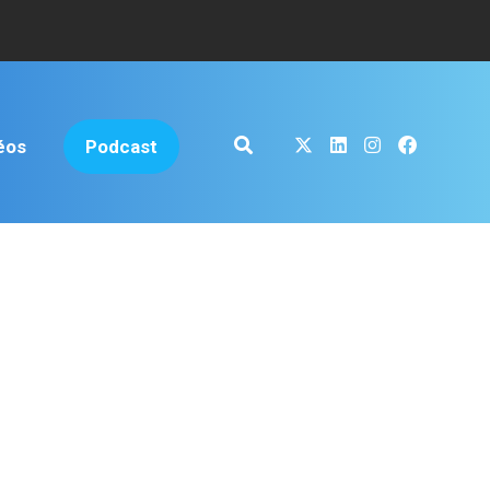
éos
Podcast