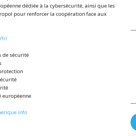
ropéenne dédiée à la cybersécurité, ainsi que les
ropol pour renforcer la coopération face aux
fr/
s de sécurité
s
protection
sécurité
rité
té européenne
erique.info