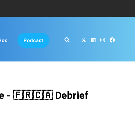
éos
Podcast
e - 🇫🇷🇨🇦 Debrief