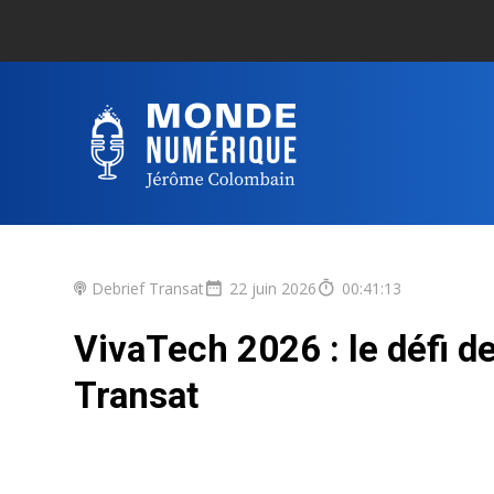
Debrief Transat
22 juin 2026
00:41:13
VivaTech 2026 : le défi d
Transat