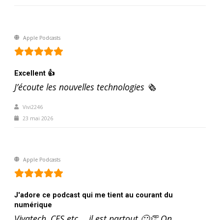
Apple Podcasts
Excellent 👍
J’écoute les nouvelles technologies 🗞️
Vivi2246
23 mai 2026
Apple Podcasts
J'adore ce podcast qui me tient au courant du
numérique
Vivatech, CES etc ... il est partout 🙂👏 On