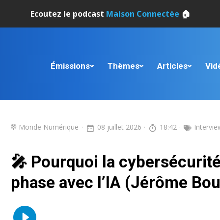
Ecoutez le podcast
Maison Connectée
🏠
Émissions
Thèmes
Articles
Vid
Monde Numérique
08 juillet 2026
18:42
Intervie
🎤 Pourquoi la cybersécurit
phase avec l’IA (Jérôme Bou