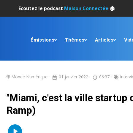
Ecoutez le podcast
Maison Connectée
🏠
Émissions
Thèmes
Articles
Vid
Monde Numérique
01 janvier 2022
06:37
Interv
"Miami, c'est la ville startu
Ramp)