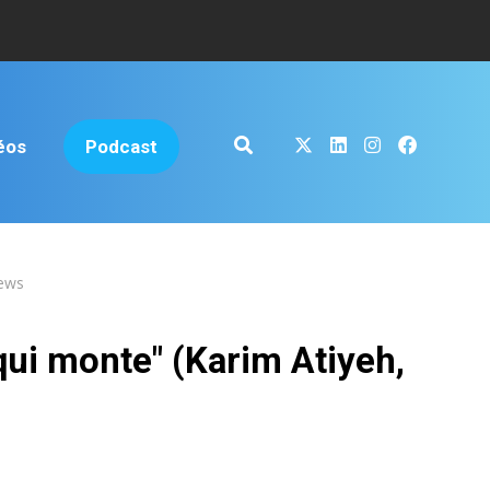
éos
Podcast
iews
p qui monte" (Karim Atiyeh,