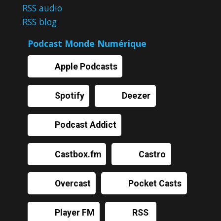
RSS audio
RSS blog
Podcast Monde Numérique
Apple Podcasts
Spotify
Deezer
Podcast Addict
Castbox.fm
Castro
Overcast
Pocket Casts
Player FM
RSS