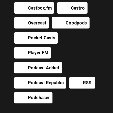
Castbox.fm
Castro
Overcast
Goodpods
Pocket Casts
Player FM
Podcast Addict
Podcast Republic
RSS
Podchaser