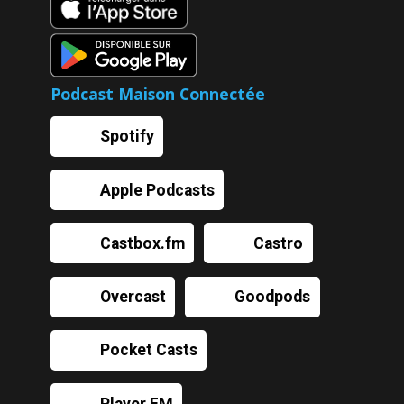
Podcast Maison Connectée
Spotify
Apple Podcasts
Castbox.fm
Castro
Overcast
Goodpods
Pocket Casts
Player FM