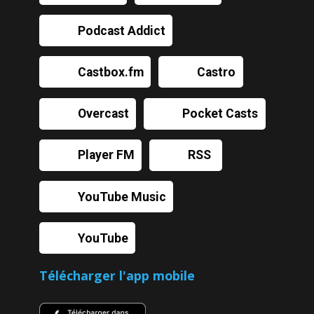
Podcast Addict
Castbox.fm
Castro
Overcast
Pocket Casts
Player FM
RSS
YouTube Music
YouTube
Télécharger l'app mobile