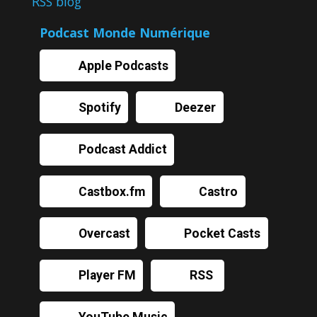
RSS blog
Podcast Monde Numérique
Apple Podcasts
Spotify
Deezer
Podcast Addict
Castbox.fm
Castro
Overcast
Pocket Casts
Player FM
RSS