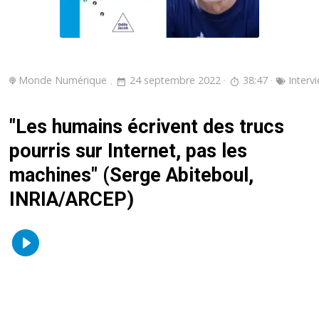
Monde Numérique
24 septembre 2022
38:47
Interv
"Les humains écrivent des trucs
pourris sur Internet, pas les
machines" (Serge Abiteboul,
INRIA/ARCEP)