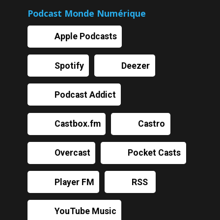
Podcast Monde Numérique
Apple Podcasts
Spotify
Deezer
Podcast Addict
Castbox.fm
Castro
Overcast
Pocket Casts
Player FM
RSS
YouTube Music