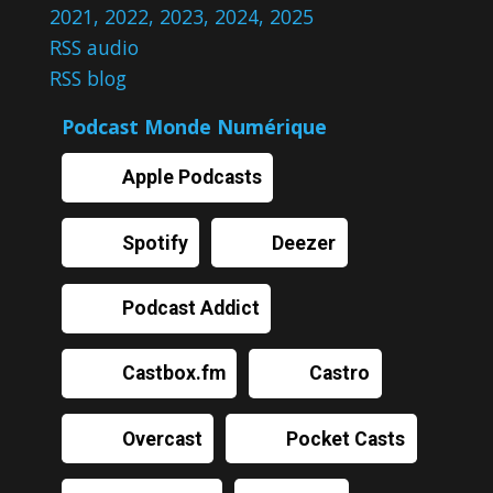
2021
,
2022
,
2023
,
2024
,
2025
RSS audio
RSS blog
Podcast Monde Numérique
Apple Podcasts
Spotify
Deezer
Podcast Addict
Castbox.fm
Castro
Overcast
Pocket Casts