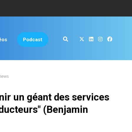
éos
Podcast
views
ir un géant des services
nducteurs" (Benjamin