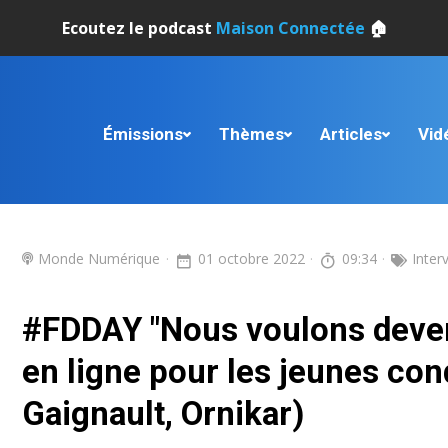
Ecoutez le podcast
Maison Connectée
🏠
Émissions
Thèmes
Articles
Vid
Monde Numérique
01 octobre 2022
09:34
Inter
#FDDAY "Nous voulons deven
en ligne pour les jeunes co
Gaignault, Ornikar)