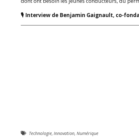
dont ont besoin les jeunes conducteurs, du perm
🎙 Interview de Benjamin Gaignault, co-fonda
Technologie
,
Innovation
,
Numérique