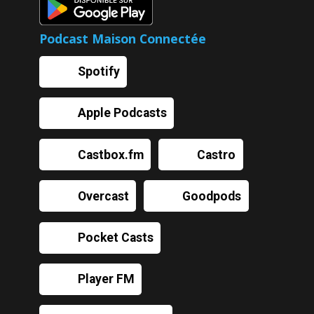
Podcast Maison Connectée
Spotify
Apple Podcasts
Castbox.fm
Castro
Overcast
Goodpods
Pocket Casts
Player FM