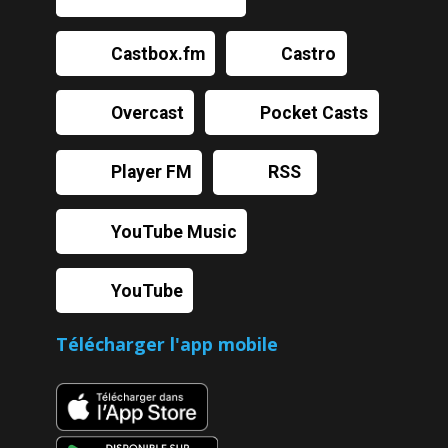
Castbox.fm
Castro
Overcast
Pocket Casts
Player FM
RSS
YouTube Music
YouTube
Télécharger l'app mobile