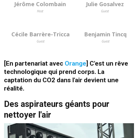
Jérôme Colombain
Julie Gosalvez
Host
Guest
Cécile Barrère-Tricca
Benjamin Tincq
Guest
Guest
[En partenariat avec
Orange
]
C'est un rêve
technologique qui prend corps. La
captation du CO2 dans l'air devient une
réalité.
Des aspirateurs géants pour
nettoyer l'air