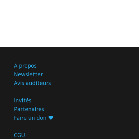
A propos
Newsletter
Avis
auditeurs
Invités
Partenaires
Faire un don ♥️
CGU