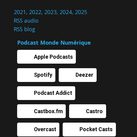
2021
,
2022
,
2023
,
2024
,
2025
RSS audio
RSS blog
Podcast Monde Numérique
Apple Podcasts
Spotify
Deezer
Podcast Addict
Castbox.fm
Castro
Overcast
Pocket Casts