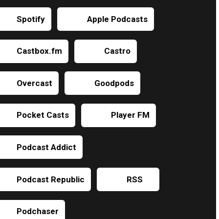
Spotify
Apple Podcasts
Castbox.fm
Castro
Overcast
Goodpods
Pocket Casts
Player FM
Podcast Addict
Podcast Republic
RSS
Podchaser