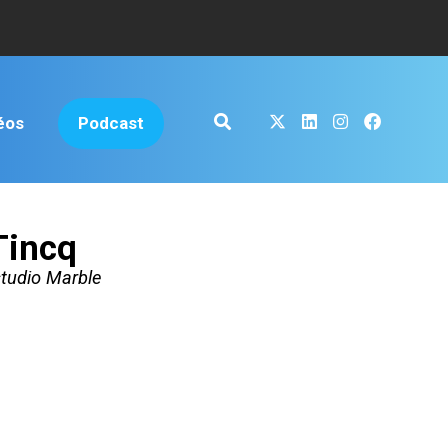
éos
Podcast
Tincq
studio Marble