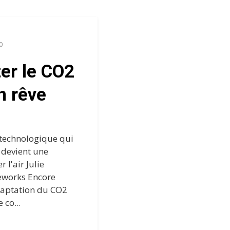
50
er le CO2
n rêve
 technologique qui
 devient une
 l'air Julie
meworks Encore
 captation du CO2
 co...