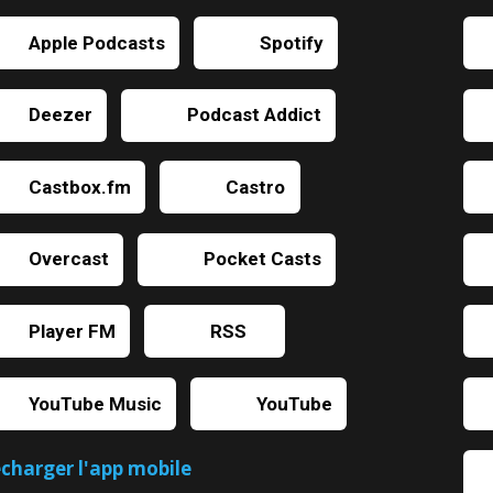
Apple Podcasts
Spotify
Deezer
Podcast Addict
Castbox.fm
Castro
Overcast
Pocket Casts
Player FM
RSS
YouTube Music
YouTube
écharger l'app mobile