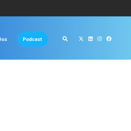
éos
Podcast