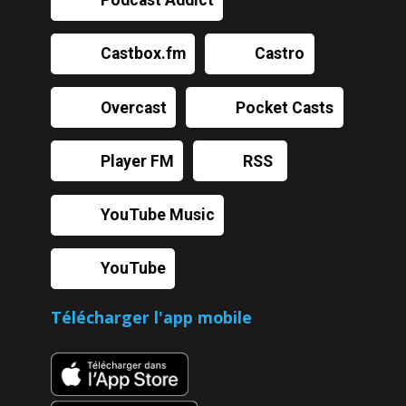
Podcast Addict
Castbox.fm
Castro
Overcast
Pocket Casts
Player FM
RSS
YouTube Music
YouTube
Télécharger l'app mobile