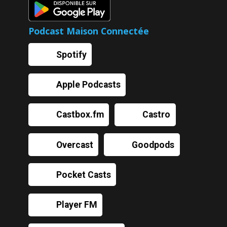
Podcast Maison Connectée
Spotify
Apple Podcasts
Castbox.fm
Castro
Overcast
Goodpods
Pocket Casts
Player FM