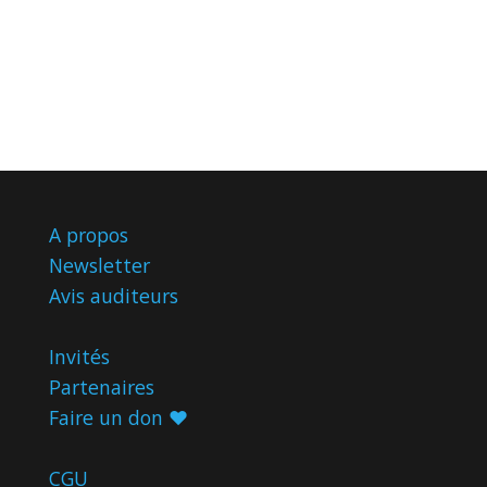
A propos
Newsletter
Avis
auditeurs
Invités
Partenaires
Faire un don ♥️
CGU