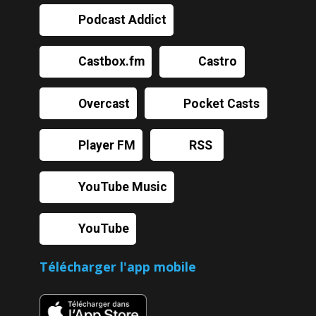
Podcast Addict
Castbox.fm
Castro
Overcast
Pocket Casts
Player FM
RSS
YouTube Music
YouTube
Télécharger l'app mobile