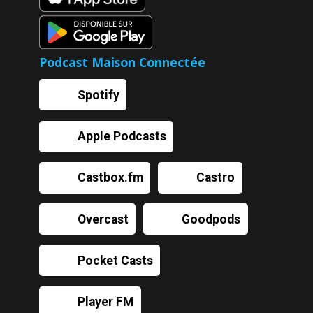
Podcast Maison Connectée
Spotify
Apple Podcasts
Castbox.fm
Castro
Overcast
Goodpods
Pocket Casts
Player FM