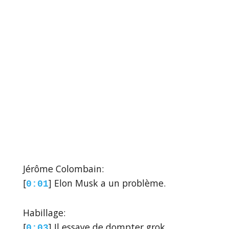
Jérôme Colombain:
[
] Elon Musk a un problème.
0:01
Habillage:
[
] Il essaye de dompter grok.
0:03