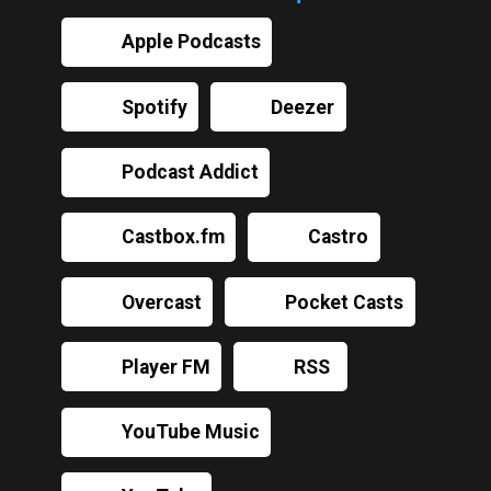
Apple Podcasts
Spotify
Deezer
Podcast Addict
Castbox.fm
Castro
Overcast
Pocket Casts
Player FM
RSS
YouTube Music