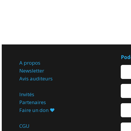
Pod
A propos
Newsletter
Avis
auditeurs
Invités
Partenaires
Faire un don ♥️
CGU