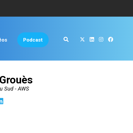
éos
Podcast
 Grouès
u Sud - AWS