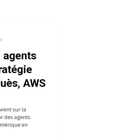
ws
, agents
tratégie
ouès, AWS
vient sur la
sor des agents
numérique en