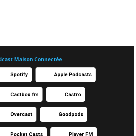
dcast Maison Connectée
Spotify
Apple Podcasts
Castbox.fm
Castro
Overcast
Goodpods
Pocket Casts
Player FM