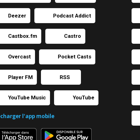
Deezer
Podcast Addict
Castbox.fm
Castro
Overcast
Pocket Casts
Player FM
RSS
YouTube Music
YouTube
écharger l'app mobile