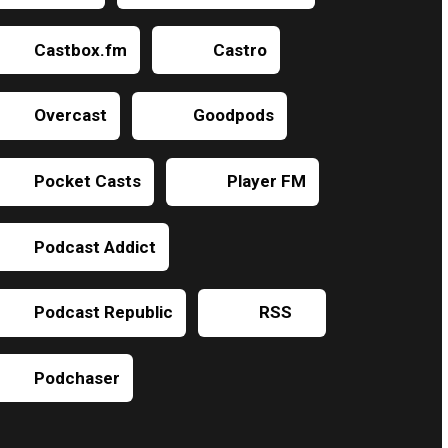
Castbox.fm
Castro
Overcast
Goodpods
Pocket Casts
Player FM
Podcast Addict
Podcast Republic
RSS
Podchaser