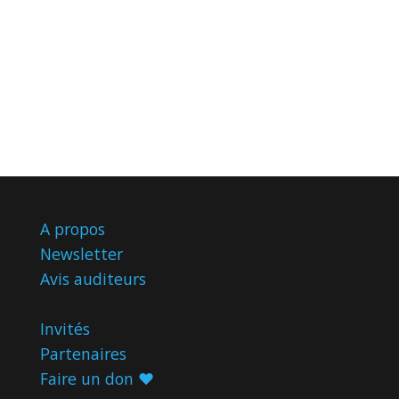
A propos
Newsletter
Avis
auditeurs
Invités
Partenaires
Faire un don ♥️