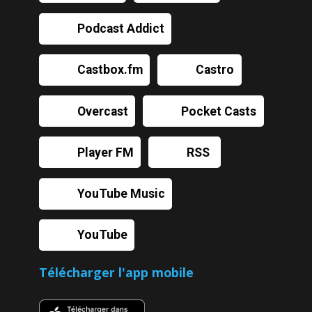
Podcast Addict
Castbox.fm
Castro
Overcast
Pocket Casts
Player FM
RSS
YouTube Music
YouTube
Télécharger l'app mobile