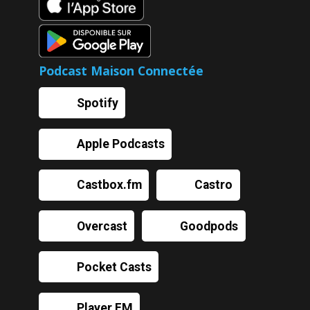
Podcast Maison Connectée
Spotify
Apple Podcasts
Castbox.fm
Castro
Overcast
Goodpods
Pocket Casts
Player FM