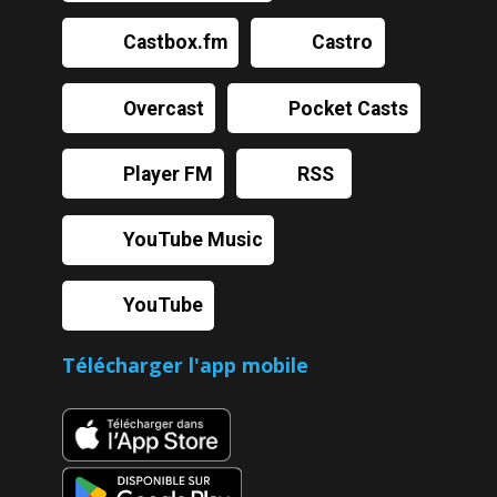
Castbox.fm
Castro
Overcast
Pocket Casts
Player FM
RSS
YouTube Music
YouTube
Télécharger l'app mobile