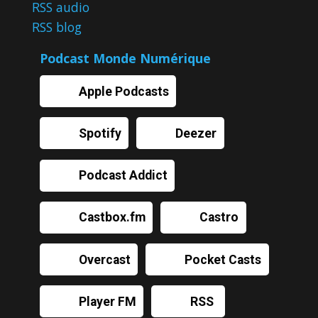
RSS audio
RSS blog
Podcast Monde Numérique
Apple Podcasts
Spotify
Deezer
Podcast Addict
Castbox.fm
Castro
Overcast
Pocket Casts
Player FM
RSS