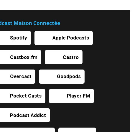
dcast Maison Connectée
Spotify
Apple Podcasts
Castbox.fm
Castro
Overcast
Goodpods
Pocket Casts
Player FM
Podcast Addict