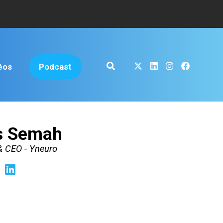
éos
Podcast
 Semah
& CEO - Yneuro