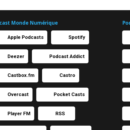
cast Monde Numérique
Po
Apple Podcasts
Spotify
Deezer
Podcast Addict
Castbox.fm
Castro
Overcast
Pocket Casts
Player FM
RSS