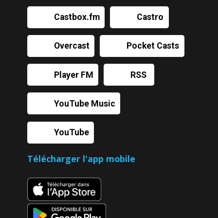
Castbox.fm
Castro
Overcast
Pocket Casts
Player FM
RSS
YouTube Music
YouTube
Télécharger l'app mobile