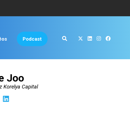
éos
Podcast
e Joo
z Korelya Capital