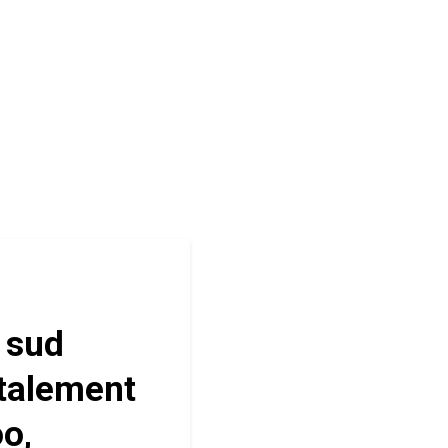
 sud
otalement
o,