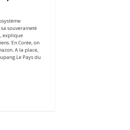
cosystème
 sa souveraineté
e, explique
ens. En Corée, on
azon. A la place,
oupang.Le Pays du