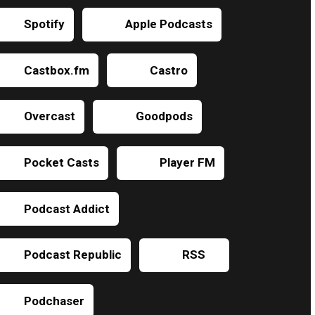
Spotify
Apple Podcasts
Castbox.fm
Castro
Overcast
Goodpods
Pocket Casts
Player FM
Podcast Addict
Podcast Republic
RSS
Podchaser