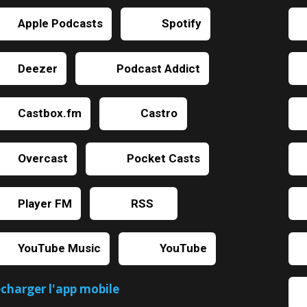
Apple Podcasts
Spotify
Deezer
Podcast Addict
Castbox.fm
Castro
Overcast
Pocket Casts
Player FM
RSS
YouTube Music
YouTube
écharger l'app mobile