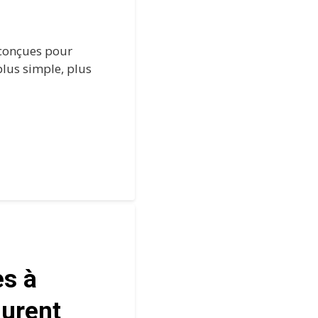
 conçues pour
plus simple, plus
es à
aurent