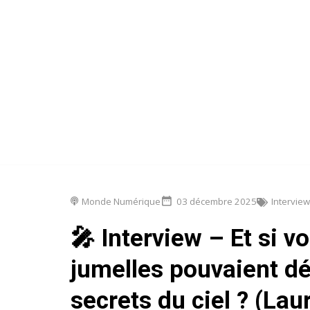
Monde Numérique
03 décembre 2025
Intervie
🎤 Interview – Et si v
jumelles pouvaient dé
secrets du ciel ? (Lau