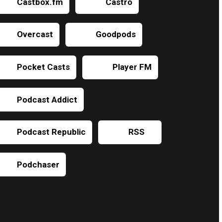
Castbox.fm
Castro
Overcast
Goodpods
Pocket Casts
Player FM
Podcast Addict
Podcast Republic
RSS
Podchaser