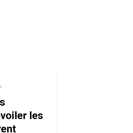
ws
os
voiler les
rent