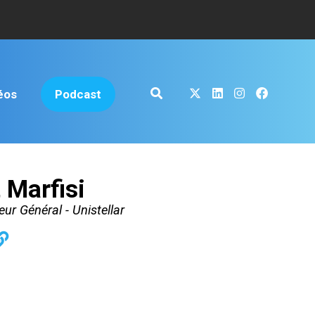
éos
Podcast
 Marfisi
ur Général - Unistellar