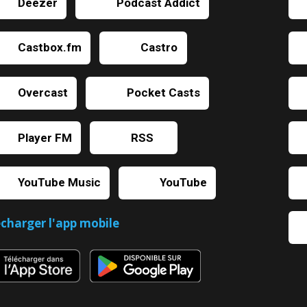
Deezer
Podcast Addict
Castbox.fm
Castro
Overcast
Pocket Casts
Player FM
RSS
YouTube Music
YouTube
écharger l'app mobile