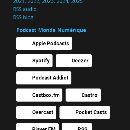
2021
,
2022
,
2023
,
2024
,
2025
RSS audio
RSS blog
Podcast Monde Numérique
Apple Podcasts
Spotify
Deezer
Podcast Addict
Castbox.fm
Castro
Overcast
Pocket Casts
Player FM
RSS