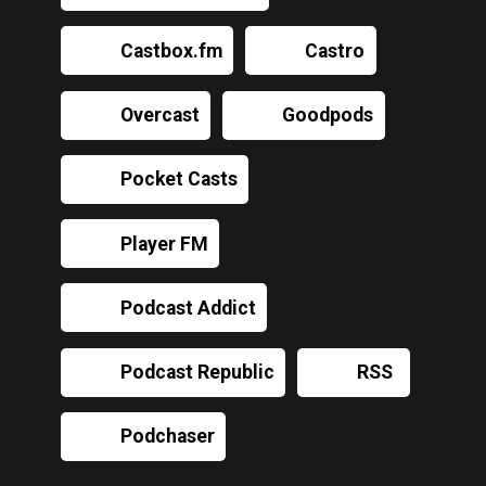
Castbox.fm
Castro
Overcast
Goodpods
Pocket Casts
Player FM
Podcast Addict
Podcast Republic
RSS
Podchaser