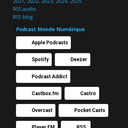
2021
,
2022
,
2023
,
2024
,
2025
RSS audio
RSS blog
Podcast Monde Numérique
Apple Podcasts
Spotify
Deezer
Podcast Addict
Castbox.fm
Castro
Overcast
Pocket Casts
Player FM
RSS