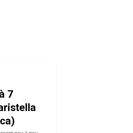
à 7
ristella
cca)
posent peu à peu