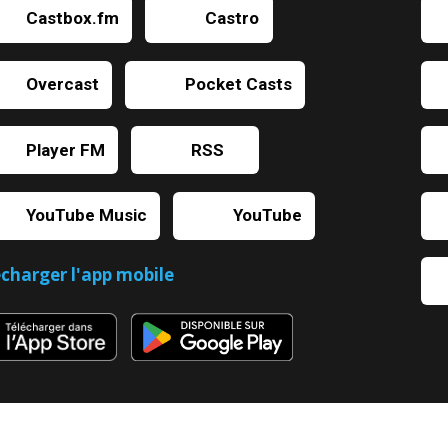
Castbox.fm
Castro
Overcast
Pocket Casts
Player FM
RSS
YouTube Music
YouTube
écharger l'app mobile