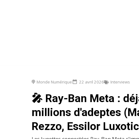
Monde Numérique
22 avril 2026
Interviews
🎤 Ray-Ban Meta : déj
millions d'adeptes (Ma
Rezzo, Essilor Luxoti
Les lunettes connectées Ray-Ban Meta s’im