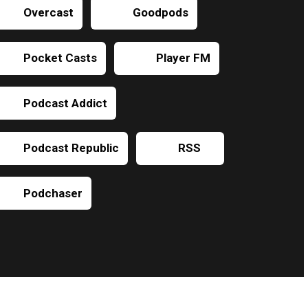
Overcast
Goodpods
Pocket Casts
Player FM
Podcast Addict
Podcast Republic
RSS
Podchaser