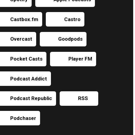
Castbox.fm
Castro
Overcast
Goodpods
Pocket Casts
Player FM
Podcast Addict
Podcast Republic
RSS
Podchaser