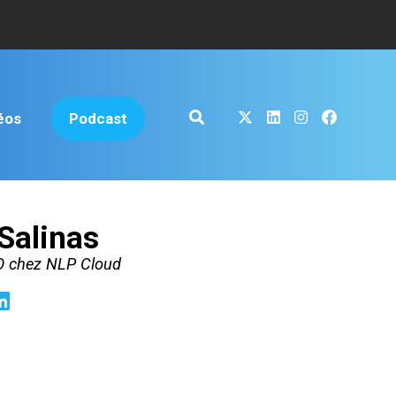
éos
Podcast
Salinas
O chez NLP Cloud