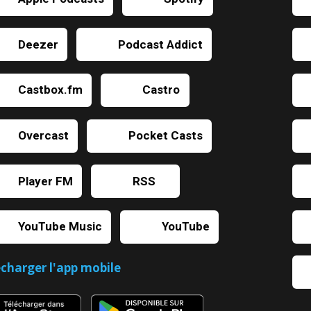
Deezer
Podcast Addict
Castbox.fm
Castro
Overcast
Pocket Casts
Player FM
RSS
YouTube Music
YouTube
écharger l'app mobile