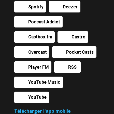
Spotify
Deezer
Podcast Addict
Castbox.fm
Castro
Overcast
Pocket Casts
Player FM
RSS
YouTube Music
YouTube
Télécharger l'app mobile