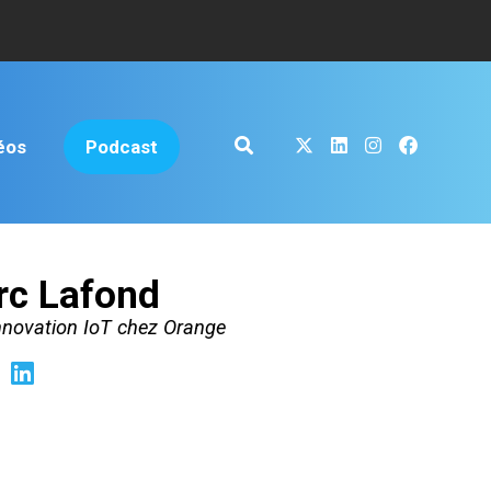
éos
Podcast
c Lafond
Innovation IoT chez Orange