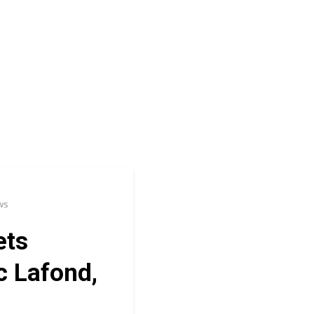
ws
ets
c Lafond,