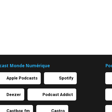
cast Monde Numérique
Po
Apple Podcasts
Spotify
Deezer
Podcast Addict
Castbox.fm
Castro