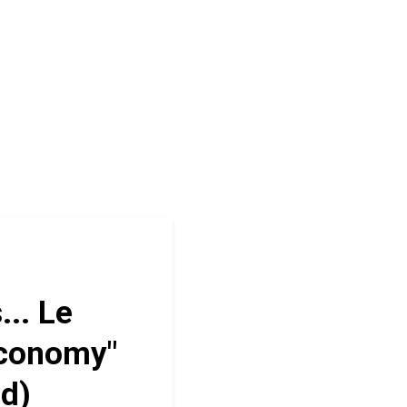
... Le
economy"
ld)