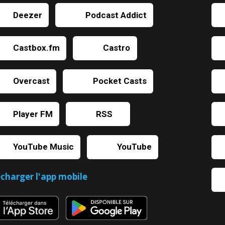
Deezer
Podcast Addict
Castbox.fm
Castro
Overcast
Pocket Casts
Player FM
RSS
YouTube Music
YouTube
écharger l'app mobile