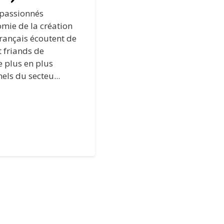
 passionnés
omie de la création
Français écoutent de
t friands de
e plus en plus
ls du secteu...