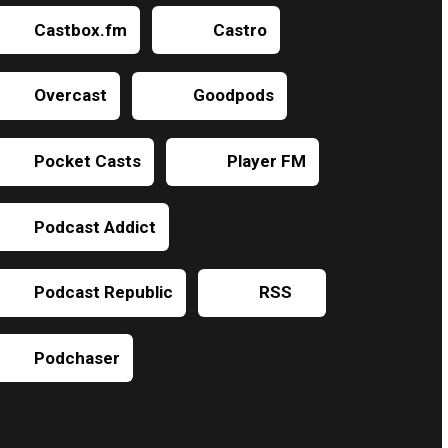
Castbox.fm
Castro
Overcast
Goodpods
Pocket Casts
Player FM
Podcast Addict
Podcast Republic
RSS
Podchaser