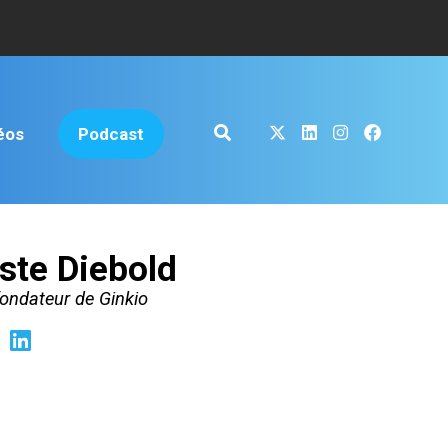
éos
Podcast
ste Diebold
fondateur de Ginkio