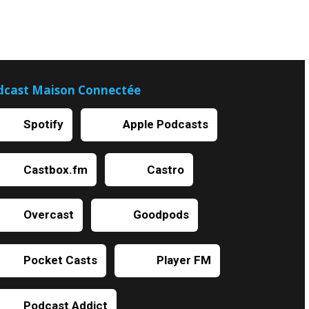
dcast Maison Connectée
Spotify
Apple Podcasts
Castbox.fm
Castro
Overcast
Goodpods
Pocket Casts
Player FM
Podcast Addict