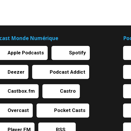
cast Monde Numérique
Po
Apple Podcasts
Spotify
Deezer
Podcast Addict
Castbox.fm
Castro
Overcast
Pocket Casts
Player FM
RSS